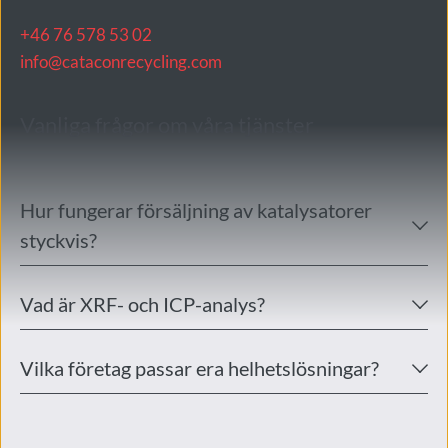
+46 76 578 53 02
info@cataconrecycling.com
Vanliga frågor om våra tjänster
Hur fungerar försäljning av katalysatorer 
Via vår app kan du ladda upp information om din 
katalysator, få ett marknadsbaserat pris och snabbt 
genomföra affären.
Det är avancerade metoder för att analysera 
ädelmetaller som platina, palladium och rhodium i 
katalysatorer med hög precision.
Våra lösningar är perfekta för bilskrotar, 
katalysatorhandlare och andra aktörer som arbetar 