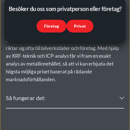
För dig som vill maximera värdet på större 
katalysatormängder
Besöker du oss som privatperson eller företag?
Om du har ett större antal katalysatorer erbjuder vi en 
Företag
Privat
mer avancerad återvinningsprocess där vi klipper, mal 
och analyserar materialet i vårt laboratorium. Detta 
riktar sig ofta till bilverkstäder och företag. Med hjälp 
av XRF-teknik och ICP-analys får vi fram en exakt 
analys av metallinnehållet, så att vi kan erbjuda det 
högsta möjliga priset baserat på rådande 
marknadsförhållanden.
De-canning och malning – Vi klipper katalysatorn, 
separerar keramikmassan och mal ner den i vår ball 
mill. 