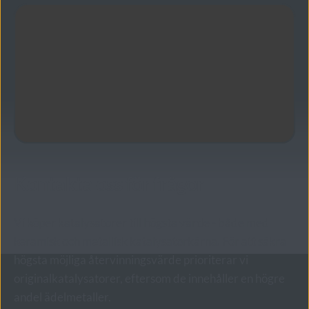
volym.
en större mängd katalysatorer kan en 
laboratorieanalys vara det bästa alternativet, 
Skicka in katalysatorn eller lämna in den 
medan enstaka enheter snabbt kan värderas via 
direkt till oss.
vår app.
Få betalt snabbt efter att analysen är klar.
Kontakta oss för frågor
Vi köper katalysatorer till högsta värde - både med 
keramisk och metallisk katalysatorkärna. För att säkra 
högsta möjliga återvinningsvärde prioriterar vi 
originalkatalysatorer, eftersom de innehåller en högre 
andel ädelmetaller.