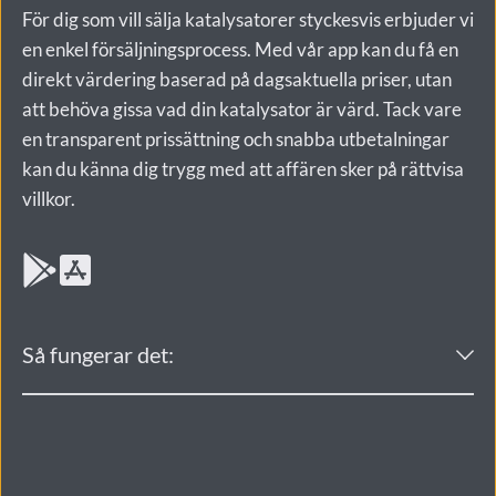
För dig som vill sälja katalysatorer styckesvis erbjuder vi 
palladium och rodium. Metallerna är belagda på en 
en enkel försäljningsprocess. Med vår app kan du få en 
keramisk eller metallisk struktur med en 
direkt värdering baserad på dagsaktuella priser, utan 
bikakestruktur. Katalysatorn består också av ett 
att behöva gissa vad din katalysator är värd. Tack vare 
hölje i stål och värmebeständiga material för att tåla 
en transparent prissättning och snabba utbetalningar 
höga temperaturer.
kan du känna dig trygg med att affären sker på rättvisa 
villkor.  
Ladda upp katalysatorn i appen 
– Registrera din 
katalysator och få en prisuppskattning baserad på 
aktuella marknadspriser. 