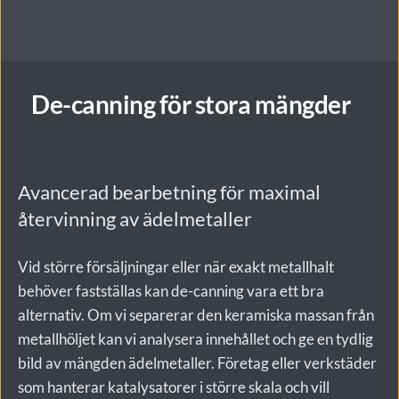
Acceptera priset
 – När du är nöjd med erbjudandet 
skickar du katalysatorn till oss. 
Snabb betalning
 – Efter mottagning och verifiering 
De-canning för stora mängder
betalar vi ut summan direkt. 
Med vår digitala lösning gör vi det enkelt för både 
privatpersoner och företag att sälja katalysatorer på ett 
Avancerad bearbetning för maximal 
tryggt och effektivt sätt.
återvinning av ädelmetaller
Vid större försäljningar eller när exakt metallhalt 
behöver fastställas kan de-canning vara ett bra 
alternativ. Om vi separerar den keramiska massan från 
metallhöljet kan vi analysera innehållet och ge en tydlig 
bild av mängden ädelmetaller. Företag eller verkstäder 
som hanterar katalysatorer i större skala och vill 