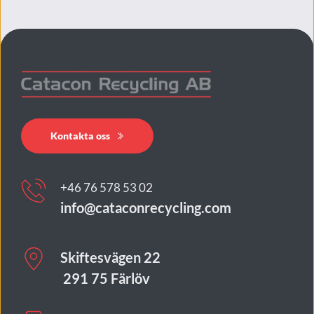
med stora volymer.
Kontakta oss
+46 76 578 53 02
info@cataconrecycling.com
Skiftesvägen 22
 291 75 Färlöv