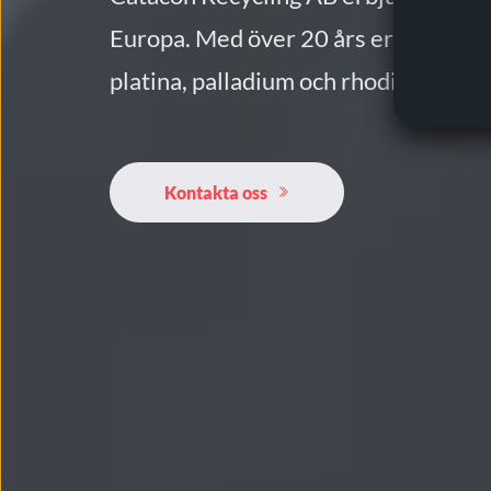
Europa. Med över 20 års erfarenhet h
platina, palladium och rhodium på ett
Kontakta oss