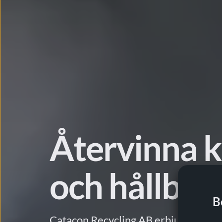
Återvinna k
och hållbart
B
Catacon Recycling AB erbjuder markna