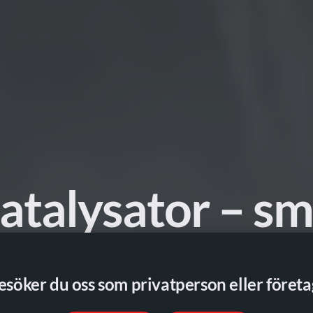
atalysator – sma
 val
esöker du oss som privatperson eller företa
dens bästa lösningar för återvinning av kataly