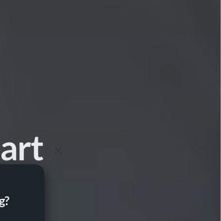
rt 
g?
satorer i 