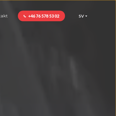
takt
+46 76 578 53 02
SV