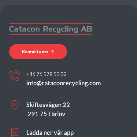
Kontakta oss
+46 76 578 53 02
info@cataconrecycling.com
Skiftesvägen 22
 291 75 Färlöv
Ladda ner vår app