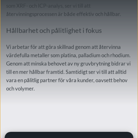
som XRF- och ICP-analys, ser vi till att 
återvinningsprocessen är både effektiv och hållbar.
Hållbarhet och pålitlighet i fokus
Vi arbetar för att göra skillnad genom att återvinna 
värdefulla metaller som platina, palladium och rhodium. 
Genom att minska behovet av ny gruvbrytning bidrar vi 
till en mer hållbar framtid. Samtidigt ser vi till att alltid 
vara en pålitlig partner för våra kunder, oavsett behov 
och volymer.